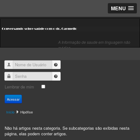
MENU
A Informação de saude em linguagem não
médica
Nome de Usuário
Senha
Lembrar de mim
Acessar
Início
Hipófise
Não há artigos nesta categoria. Se subcategorias são exibidas nesta
página, elas podem conter artigos.